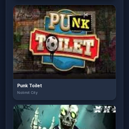
Punk Toilet
Nolimit City