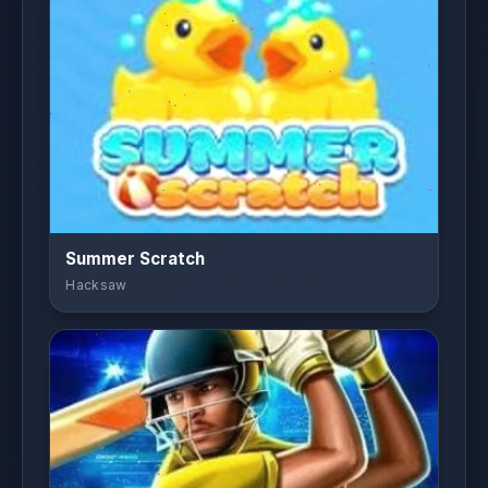
Summer Scratch
Hacksaw