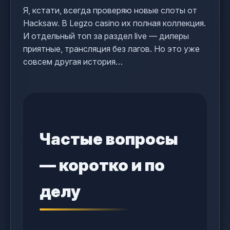
Я, кстати, всегда проверяю новые слоты от
Hacksaw. В Legzo casino их полная коллекция.
И отдельный топ за раздел live — дилеры
приятные, трансляция без лагов. Но это уже
совсем другая история…
Частые вопросы
— коротко и по
делу