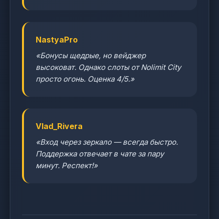
NastyaPro
«Бонусы щедрые, но вейджер
высоковат. Однако слоты от Nolimit City
просто огонь. Оценка 4/5.»
Vlad_Rivera
«Вход через зеркало — всегда быстро.
Поддержка отвечает в чате за пару
минут. Респект!»