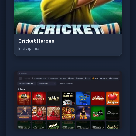
Cricket Heroes
Endorphina